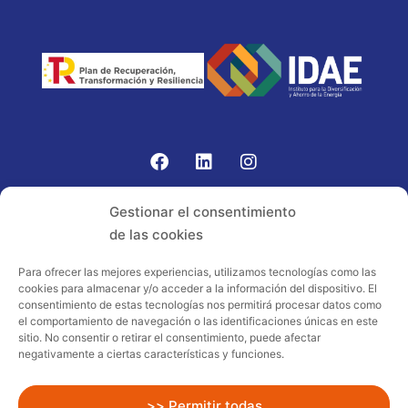
Gomariz Sistemas de Elevación ha participado en el
Gestionar el consentimiento
PROGRAMA TIC-16 con número expediente:
de las cookies
2021.08.CHTI.000264, 16.
Para ofrecer las mejores experiencias, utilizamos tecnologías como las
cookies para almacenar y/o acceder a la información del dispositivo. El
Proyecto acogido al programa de
consentimiento de estas tecnologías nos permitirá procesar datos como
incentivos ligados al autoconsumo y
el comportamiento de navegación o las identificaciones únicas en este
almacenamiento, con fuentes de energía
sitio. No consentir o retirar el consentimiento, puede afectar
negativamente a ciertas características y funciones.
renovables, así como a la implantación
de sistemas térmicos renovables al
sector residencial en el marco del Plan
>> Permitir todas