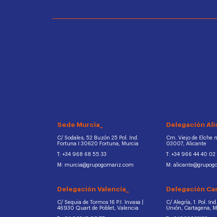
Sede Murcia_
Delegación Ali
C/ Sodales, 52 Buzón 25 Pol. Ind.
Cm. Viejo de Elche na
Fortuna I 30620 Fortuna, Murcia
03007, Alicante
T: +34 968 68 55 33
T: +34 966 44 40 02
M: murcia@grupogomariz.com
M: alicante@grupog
Delegación Valencia_
Delegación Ca
C/ Sequia de Tormos 16 P.I. Invasa |
C/ Alegría, 1. Pol. In
46930 Quart de Poblet, Valencia
Unión, Cartagena, 