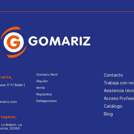
Gomariz Rent
Contacto
cante_
Alquiler
Trabaja con no
ve 17 P.I Babel |
Venta
Asistencia técn
Repuestos
Acceso Profesi
Delegaciones
omariz.com
Catálogo
Blog
rtagena_
d. Lo Bolarín. La
Murcia, 30360