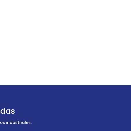
udas
s industriales.