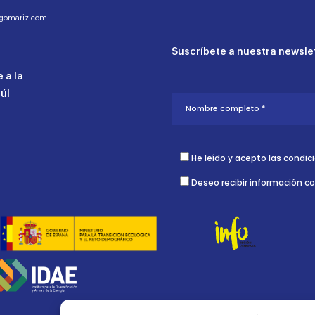
ogomariz.com
Suscríbete a nuestra newslet
 a la
aúl
He leído y acepto las condic
Deseo recibir información c