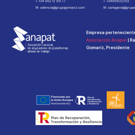
T: +34 963 12 99 77
T: +34968022133
M: valencia@grupogomariz.com
M: cartagena@grup
Empresa perteneciente
Asociacion Anapat
| R
Gomariz, Presidente