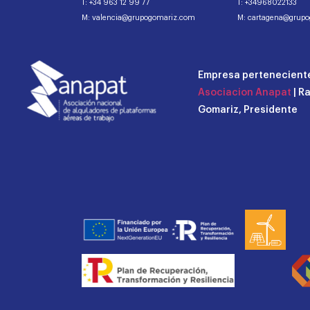
T: +34 963 12 99 77
T: +34968022133
M: valencia@grupogomariz.com
M: cartagena@grup
Empresa perteneciente
Asociacion Anapat
| R
Gomariz, Presidente