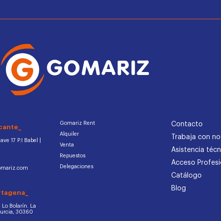
Gomariz Rent
Contacto
cante_
Alquiler
Trabaja con no
ve 17 P.I Babel |
Venta
Asistencia técn
Repuestos
Acceso Profesi
Delegaciones
omariz.com
Catálogo
Blog
rtagena_
d. Lo Bolarín. La
Murcia, 30360