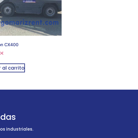
on CX400
0
€
 al carrito
udas
s industriales.