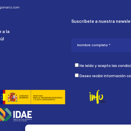
ogomariz.com
Suscríbete a nuestra newslet
 a la
aúl
He leído y acepto las condic
Deseo recibir información c