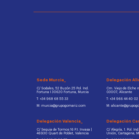
Sede Murcia_
Delegación Ali
C/ Sodales, 52 Buzón 25 Pol. Ind.
Cm. Viejo de Elche na
Fortuna I 30620 Fortuna, Murcia
03007, Alicante
T: +34 968 68 55 33
T: +34 966 44 40 02
M: murcia@grupogomariz.com
M: alicante@grupog
Delegación Valencia_
Delegación Ca
C/ Sequia de Tormos 16 P.I. Invasa |
C/ Alegría, 1. Pol. In
46930 Quart de Poblet, Valencia
Unión, Cartagena, 