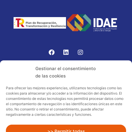
Gomariz Sistemas de Elevación ha participado en el
Gestionar el consentimiento
PROGRAMA TIC-16 con número expediente:
de las cookies
2021.08.CHTI.000264, 16.
Para ofrecer las mejores experiencias, utilizamos tecnologías como las
cookies para almacenar y/o acceder a la información del dispositivo. El
Proyecto acogido al programa de
consentimiento de estas tecnologías nos permitirá procesar datos como
incentivos ligados al autoconsumo y
el comportamiento de navegación o las identificaciones únicas en este
almacenamiento, con fuentes de energía
sitio. No consentir o retirar el consentimiento, puede afectar
negativamente a ciertas características y funciones.
renovables, así como a la implantación
de sistemas térmicos renovables al
sector residencial en el marco del Plan
>> Permitir todas