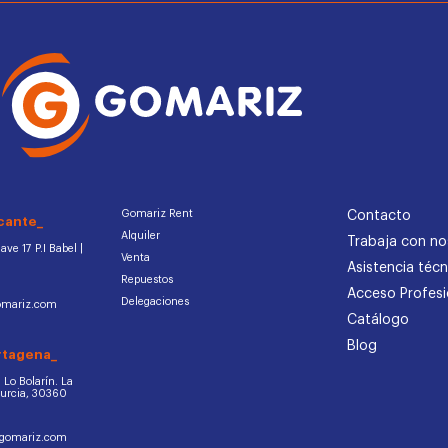
Gomariz Rent
Contacto
cante_
Alquiler
Trabaja con no
ve 17 P.I Babel |
Venta
Asistencia técn
Repuestos
Acceso Profesi
Delegaciones
omariz.com
Catálogo
Blog
rtagena_
d. Lo Bolarín. La
Murcia, 30360
ogomariz.com