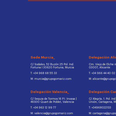
Sede Murcia_
Delegación Ali
C/ Sodales, 52 Buzón 25 Pol. Ind.
Cm. Viejo de Elche na
Fortuna I 30620 Fortuna, Murcia
03007, Alicante
T: +34 968 68 55 33
T: +34 966 44 40 02
M: murcia@grupogomariz.com
M: alicante@grupog
Delegación Valencia_
Delegación Ca
C/ Sequia de Tormos 16 P.I. Invasa |
C/ Alegría, 1. Pol. In
46930 Quart de Poblet, Valencia
Unión, Cartagena, 
T: +34 963 12 99 77
T: +34968022133
M: valencia@grupogomariz.com
M: cartagena@grup