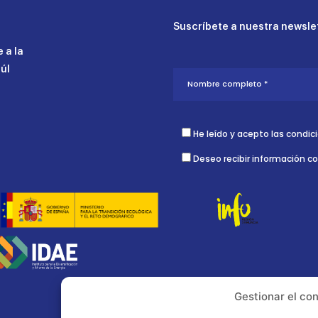
Suscríbete a nuestra newslet
 a la
aúl
He leído y acepto las condic
Deseo recibir información c
Gestionar el co