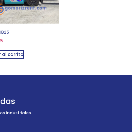
KB25
0
€
 al carrito
udas
s industriales.