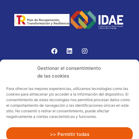
Gomariz Sistemas de Elevación ha participado en el
Gestionar el consentimiento
PROGRAMA TIC-16 con número expediente:
de las cookies
2021.08.CHTI.000264, 16.
Para ofrecer las mejores experiencias, utilizamos tecnologías como las
cookies para almacenar y/o acceder a la información del dispositivo. El
Proyecto acogido al programa de
consentimiento de estas tecnologías nos permitirá procesar datos como
incentivos ligados al autoconsumo y
el comportamiento de navegación o las identificaciones únicas en este
almacenamiento, con fuentes de energía
sitio. No consentir o retirar el consentimiento, puede afectar
negativamente a ciertas características y funciones.
renovables, así como a la implantación
de sistemas térmicos renovables al
sector residencial en el marco del Plan
>> Permitir todas