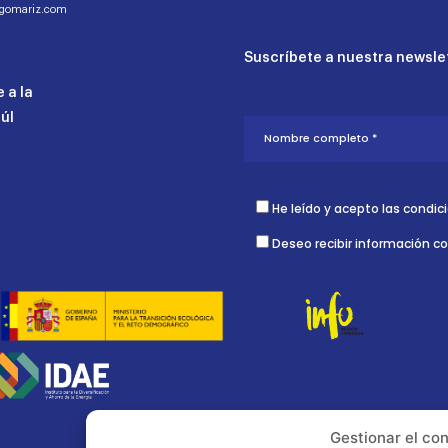
ogomariz.com
Suscríbete a nuestra newslet
 a la
aúl
He leído y acepto las condic
Deseo recibir información c
Gestionar el co