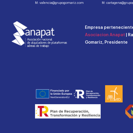
M: valencia@grupogomariz.com
M: cartagena@grup
Empresa perteneciente
Asociacion Anapat
| R
Gomariz, Presidente