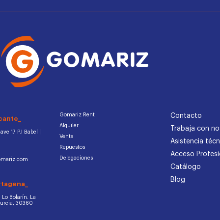
Gomariz Rent
Contacto
cante_
Alquiler
Trabaja con no
ve 17 P.I Babel |
Venta
Asistencia técn
Repuestos
Acceso Profesi
Delegaciones
omariz.com
Catálogo
Blog
rtagena_
d. Lo Bolarín. La
Murcia, 30360