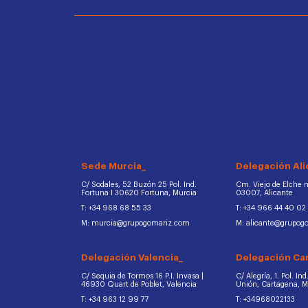
Sede Murcia_
Delegación Ali
C/ Sodales, 52 Buzón 25 Pol. Ind.
Cm. Viejo de Elche na
Fortuna I 30620 Fortuna, Murcia
03007, Alicante
T: +34 968 68 55 33
T: +34 966 44 40 02
M: murcia@grupogomariz.com
M: alicante@grupog
Delegación Valencia_
Delegación Ca
C/ Sequia de Tormos 16 P.I. Invasa |
C/ Alegría, 1. Pol. In
46930 Quart de Poblet, Valencia
Unión, Cartagena, 
T: +34 963 12 99 77
T: +34968022133