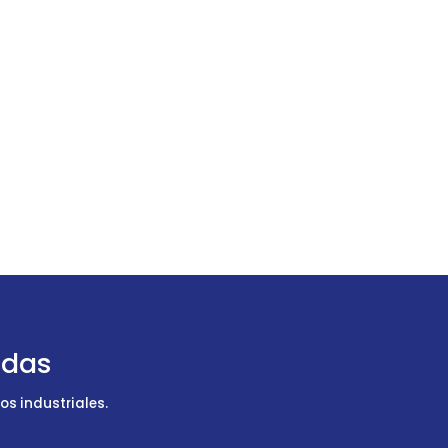
udas
s industriales.