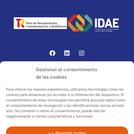
Gomariz Sistemas de Elevación ha participado en el
Gestionar el consentimiento
PROGRAMA TIC-16 con número expediente:
de las cookies
2021.08.CHTI.000264, 16.
Para ofrecer las mejores experiencias, utilizamos tecnologías como las
cookies para almacenar y/o acceder a la información del dispositivo. El
Proyecto acogido al programa de
consentimiento de estas tecnologías nos permitirá procesar datos como
incentivos ligados al autoconsumo y
el comportamiento de navegación o las identificaciones únicas en este
almacenamiento, con fuentes de energía
sitio. No consentir o retirar el consentimiento, puede afectar
negativamente a ciertas características y funciones.
renovables, así como a la implantación
de sistemas térmicos renovables al
sector residencial en el marco del Plan
>> Permitir todas