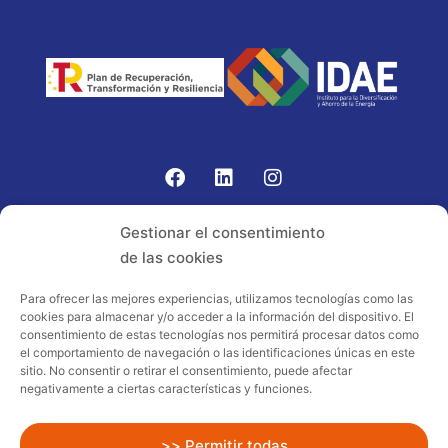
Gomariz Sistemas de Elevación ha participado en el
Gestionar el consentimiento
PROGRAMA TIC-16 con número expediente:
de las cookies
2021.08.CHTI.000264, 16.
Para ofrecer las mejores experiencias, utilizamos tecnologías como las
cookies para almacenar y/o acceder a la información del dispositivo. El
Proyecto acogido al programa de
consentimiento de estas tecnologías nos permitirá procesar datos como
incentivos ligados al autoconsumo y
el comportamiento de navegación o las identificaciones únicas en este
almacenamiento, con fuentes de energía
sitio. No consentir o retirar el consentimiento, puede afectar
negativamente a ciertas características y funciones.
renovables, así como a la implantación
de sistemas térmicos renovables al
sector residencial en el marco del Plan
>> Permitir todas