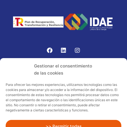
Gomariz Sistemas de Elevación ha participado en el
Gestionar el consentimiento
PROGRAMA TIC-16 con número expediente:
de las cookies
2021.08.CHTI.000264, 16.
Para ofrecer las mejores experiencias, utilizamos tecnologías como las
cookies para almacenar y/o acceder a la información del dispositivo. El
Proyecto acogido al programa de
consentimiento de estas tecnologías nos permitirá procesar datos como
incentivos ligados al autoconsumo y
el comportamiento de navegación o las identificaciones únicas en este
almacenamiento, con fuentes de energía
sitio. No consentir o retirar el consentimiento, puede afectar
negativamente a ciertas características y funciones.
renovables, así como a la implantación
de sistemas térmicos renovables al
sector residencial en el marco del Plan
>> Permitir todas