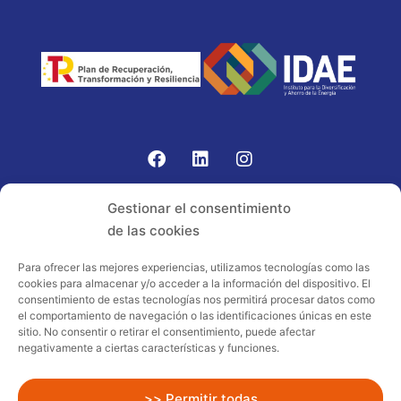
Gomariz Sistemas de Elevación ha participado en el
Gestionar el consentimiento
PROGRAMA TIC-16 con número expediente:
de las cookies
2021.08.CHTI.000264, 16.
Para ofrecer las mejores experiencias, utilizamos tecnologías como las
cookies para almacenar y/o acceder a la información del dispositivo. El
Proyecto acogido al programa de
consentimiento de estas tecnologías nos permitirá procesar datos como
incentivos ligados al autoconsumo y
el comportamiento de navegación o las identificaciones únicas en este
almacenamiento, con fuentes de energía
sitio. No consentir o retirar el consentimiento, puede afectar
negativamente a ciertas características y funciones.
renovables, así como a la implantación
de sistemas térmicos renovables al
sector residencial en el marco del Plan
>> Permitir todas