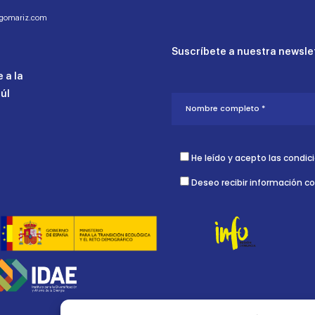
ogomariz.com
Suscríbete a nuestra newslet
 a la
aúl
He leído y acepto las condic
Deseo recibir información c