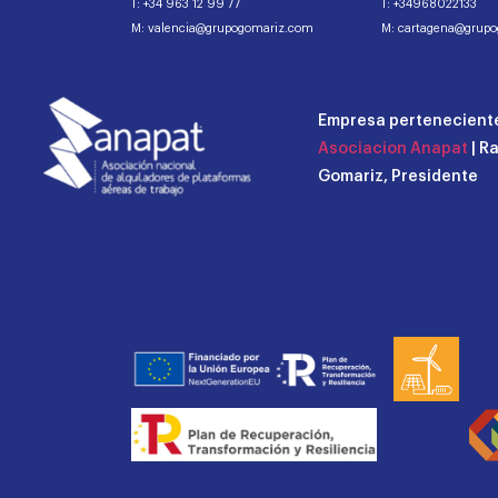
T: +34 963 12 99 77
T: +34968022133
M: valencia@grupogomariz.com
M: cartagena@grup
Empresa perteneciente
Asociacion Anapat
| R
Gomariz, Presidente