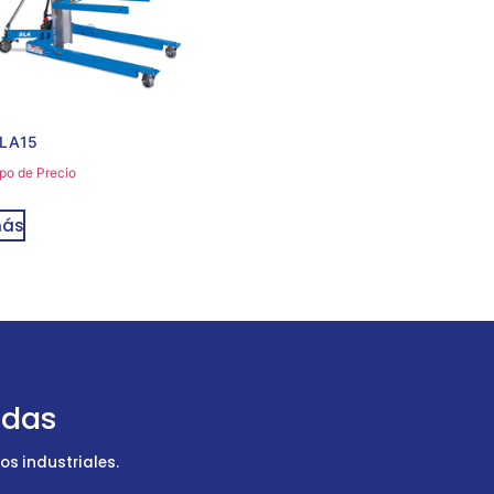
SLA15
po de Precio
más
udas
s industriales.