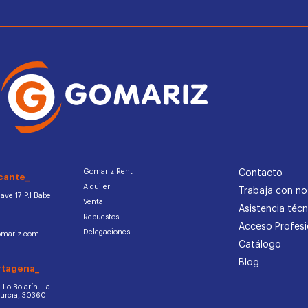
Gomariz Rent
Contacto
cante_
Alquiler
Trabaja con no
ve 17 P.I Babel |
Venta
Asistencia técn
Repuestos
Acceso Profesi
Delegaciones
omariz.com
Catálogo
Blog
rtagena_
d. Lo Bolarín. La
Murcia, 30360