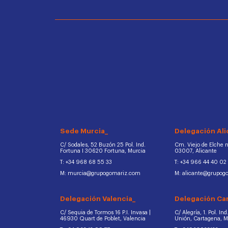
Sede Murcia_
Delegación Ali
C/ Sodales, 52 Buzón 25 Pol. Ind.
Cm. Viejo de Elche na
Fortuna I 30620 Fortuna, Murcia
03007, Alicante
T: +34 968 68 55 33
T: +34 966 44 40 02
M: murcia@grupogomariz.com
M: alicante@grupog
Delegación Valencia_
Delegación Ca
C/ Sequia de Tormos 16 P.I. Invasa |
C/ Alegría, 1. Pol. In
46930 Quart de Poblet, Valencia
Unión, Cartagena, 