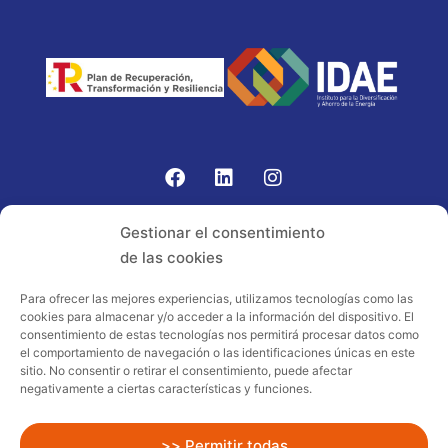
Gomariz Sistemas de Elevación ha participado en el
Gestionar el consentimiento
PROGRAMA TIC-16 con número expediente:
de las cookies
2021.08.CHTI.000264, 16.
Para ofrecer las mejores experiencias, utilizamos tecnologías como las
cookies para almacenar y/o acceder a la información del dispositivo. El
Proyecto acogido al programa de
consentimiento de estas tecnologías nos permitirá procesar datos como
incentivos ligados al autoconsumo y
el comportamiento de navegación o las identificaciones únicas en este
almacenamiento, con fuentes de energía
sitio. No consentir o retirar el consentimiento, puede afectar
negativamente a ciertas características y funciones.
renovables, así como a la implantación
de sistemas térmicos renovables al
sector residencial en el marco del Plan
>> Permitir todas