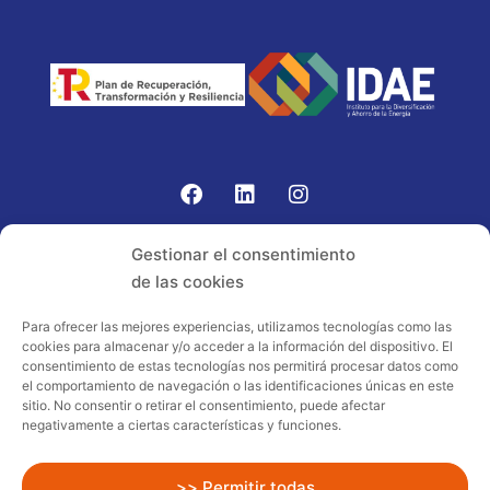
Gomariz Sistemas de Elevación ha participado en el
Gestionar el consentimiento
PROGRAMA TIC-16 con número expediente:
de las cookies
2021.08.CHTI.000264, 16.
Para ofrecer las mejores experiencias, utilizamos tecnologías como las
cookies para almacenar y/o acceder a la información del dispositivo. El
Proyecto acogido al programa de
consentimiento de estas tecnologías nos permitirá procesar datos como
incentivos ligados al autoconsumo y
el comportamiento de navegación o las identificaciones únicas en este
almacenamiento, con fuentes de energía
sitio. No consentir o retirar el consentimiento, puede afectar
negativamente a ciertas características y funciones.
renovables, así como a la implantación
de sistemas térmicos renovables al
sector residencial en el marco del Plan
>> Permitir todas