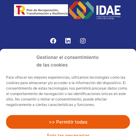
Gomariz Sistemas de Elevación ha participado en el
Gestionar el consentimiento
PROGRAMA TIC-16 con número expediente:
de las cookies
2021.08.CHTI.000264, 16.
Para ofrecer las mejores experiencias, utilizamos tecnologías como las
cookies para almacenar y/o acceder a la información del dispositivo. El
Proyecto acogido al programa de
consentimiento de estas tecnologías nos permitirá procesar datos como
incentivos ligados al autoconsumo y
el comportamiento de navegación o las identificaciones únicas en este
almacenamiento, con fuentes de energía
sitio. No consentir o retirar el consentimiento, puede afectar
negativamente a ciertas características y funciones.
renovables, así como a la implantación
de sistemas térmicos renovables al
sector residencial en el marco del Plan
>> Permitir todas
de Recuperación, Transformación y
Solo las necesarias
Resiliencia, financiado por la Unión