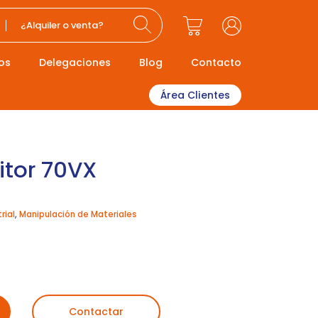
¿Alquiler o venta?
os
Delegaciones
Blog
Contacto
Área Clientes
itor 70VX
rial
,
Manipulación de Materiales
Contactar