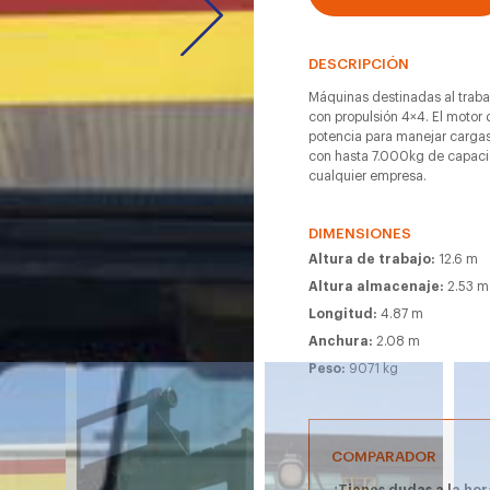
DESCRIPCIÓN
Máquinas destinadas al traba
con propulsión 4×4. El motor 
potencia para manejar carg
con hasta 7.000kg de capacid
cualquier empresa.
DIMENSIONES
Altura de trabajo:
12.6 m
Altura almacenaje:
2.53 m
Longitud:
4.87 m
Anchura:
2.08 m
Peso:
9071 kg
COMPARADOR
¿Tienes dudas a la hor