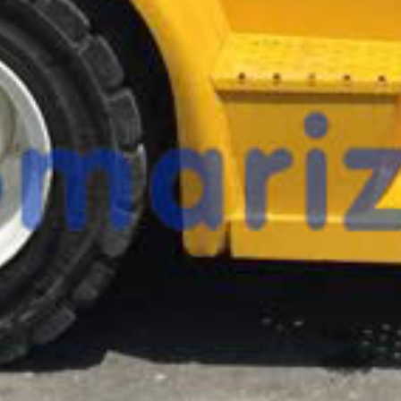
esta máquina?
Rellena este formulario y recibiremos tu solici
máquina para ponernos en contacto directo c
Yale Veracitor 70V