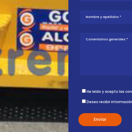
tud sobre esta
ontigo.
X
He leído y acepto las co
Deseo recibir informació