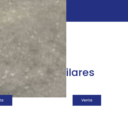
áquinas similares
ta
Venta