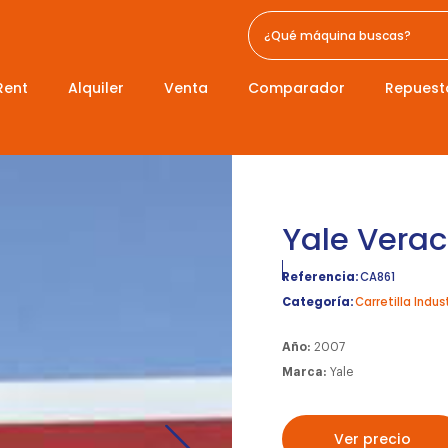
Rent
Alquiler
Venta
Comparador
Repuest
Yale Verac
Referencia:
CA861
Categoría:
Carretilla Indust
Año:
2007
Marca:
Yale
Ver precio