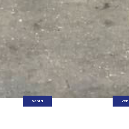
M
Venta
Ven