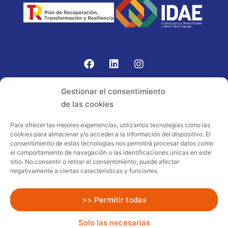
Gomariz Sistemas de Elevación ha participado en el
Gestionar el consentimiento
PROGRAMA TIC-16 con número expediente:
de las cookies
2021.08.CHTI.000264, 16.
Para ofrecer las mejores experiencias, utilizamos tecnologías como las
cookies para almacenar y/o acceder a la información del dispositivo. El
Proyecto acogido al programa de
consentimiento de estas tecnologías nos permitirá procesar datos como
incentivos ligados al autoconsumo y
el comportamiento de navegación o las identificaciones únicas en este
almacenamiento, con fuentes de energía
sitio. No consentir o retirar el consentimiento, puede afectar
negativamente a ciertas características y funciones.
renovables, así como a la implantación
de sistemas térmicos renovables al
sector residencial en el marco del Plan
>> Permitir todas
de Recuperación, Transformación y
Solo las necesarias
Resiliencia, financiado por la Unión