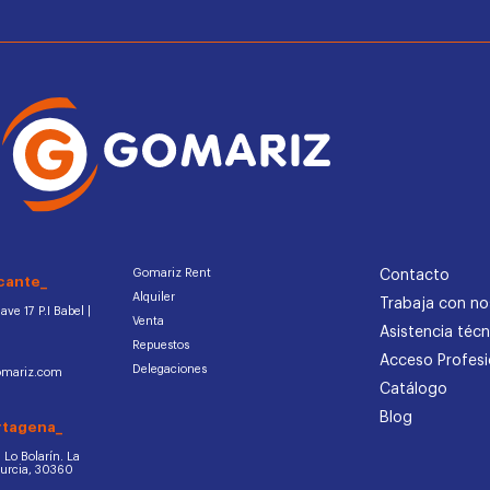
Gomariz Rent
Contacto
cante_
Alquiler
Trabaja con no
ve 17 P.I Babel |
Venta
Asistencia técn
Repuestos
Acceso Profesi
Delegaciones
omariz.com
Catálogo
Blog
rtagena_
d. Lo Bolarín. La
Murcia, 30360