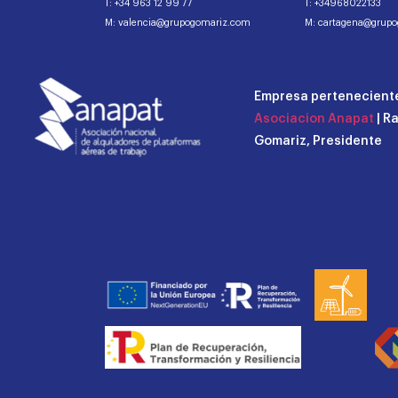
T: +34 963 12 99 77
T: +34968022133
M: valencia@grupogomariz.com
M: cartagena@grup
Empresa perteneciente
Asociacion Anapat
| R
Gomariz, Presidente