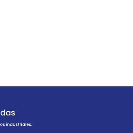
udas
s industriales.