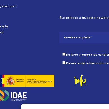
ogomariz.com
Suscríbete a nuestra newslet
 a la
aúl
He leído y acepto las condic
Deseo recibir información c