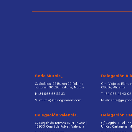
Sede Murcia_
Delegación Ali
C/ Sodales, 52 Buzón 25 Pol. Ind.
Cm. Viejo de Elche na
Fortuna I 30620 Fortuna, Murcia
03007, Alicante
T: +34 968 68 55 33
T: +34 966 44 40 02
M: murcia@grupogomariz.com
M: alicante@grupog
Delegación Valencia_
Delegación Ca
C/ Sequia de Tormos 16 P.I. Invasa |
C/ Alegría, 1. Pol. In
46930 Quart de Poblet, Valencia
Unión, Cartagena, 