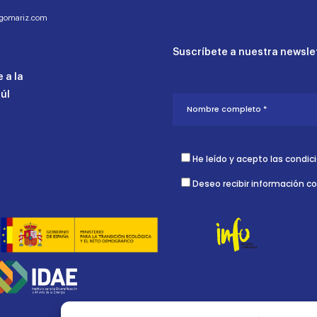
ogomariz.com
Suscríbete a nuestra newslet
 a la
aúl
He leído y acepto las condic
Deseo recibir información c