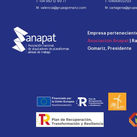
T: +34 963 12 99 77
T: +34968022133
M: valencia@grupogomariz.com
M: cartagena@grup
Empresa perteneciente
Asociacion Anapat
| R
Gomariz, Presidente