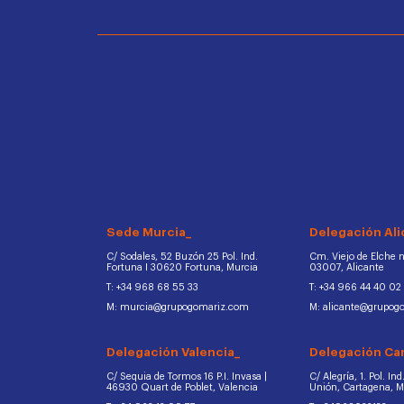
Sede Murcia_
Delegación Ali
C/ Sodales, 52 Buzón 25 Pol. Ind.
Cm. Viejo de Elche na
Fortuna I 30620 Fortuna, Murcia
03007, Alicante
T: +34 968 68 55 33
T: +34 966 44 40 02
M: murcia@grupogomariz.com
M: alicante@grupog
Delegación Valencia_
Delegación Ca
C/ Sequia de Tormos 16 P.I. Invasa |
C/ Alegría, 1. Pol. In
46930 Quart de Poblet, Valencia
Unión, Cartagena, 