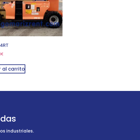
94RT
0
€
 al carrito
udas
s industriales.