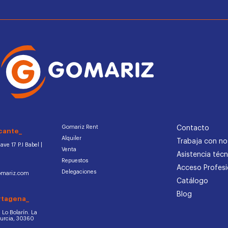
Gomariz Rent
Contacto
cante_
Alquiler
Trabaja con no
ve 17 P.I Babel |
Venta
Asistencia técn
Repuestos
Acceso Profesi
Delegaciones
omariz.com
Catálogo
Blog
rtagena_
d. Lo Bolarín. La
Murcia, 30360