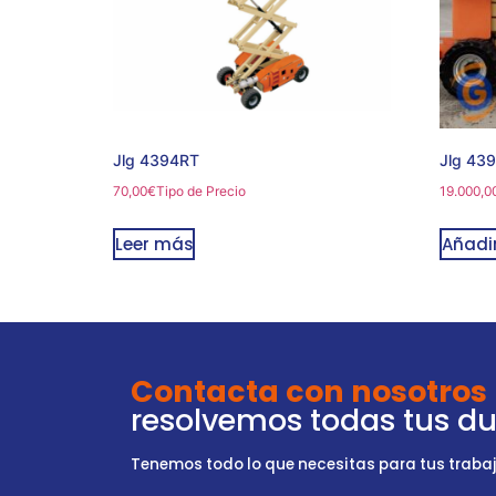
Jlg 4394RT
Jlg 43
70,00
€
Tipo de Precio
19.000,0
Leer más
Añadir
Contacta con nosotros
resolvemos todas tus d
Tenemos todo lo que necesitas para tus trabajo