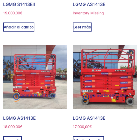
LGMG S1413EII
LGMG AS1413E
19.000,00
€
Inventory Missing
Añadir al carrito
Leer más
LGMG AS1413E
LGMG AS1413E
18.000,00
€
17.000,00
€