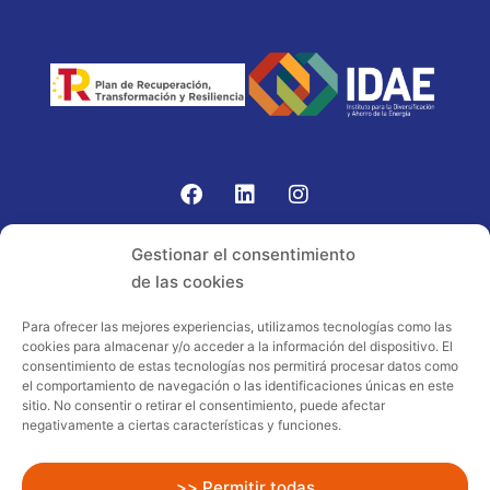
Gomariz Sistemas de Elevación ha participado en el
Gestionar el consentimiento
PROGRAMA TIC-16 con número expediente:
de las cookies
2021.08.CHTI.000264, 16.
Para ofrecer las mejores experiencias, utilizamos tecnologías como las
cookies para almacenar y/o acceder a la información del dispositivo. El
Proyecto acogido al programa de
consentimiento de estas tecnologías nos permitirá procesar datos como
incentivos ligados al autoconsumo y
el comportamiento de navegación o las identificaciones únicas en este
almacenamiento, con fuentes de energía
sitio. No consentir o retirar el consentimiento, puede afectar
negativamente a ciertas características y funciones.
renovables, así como a la implantación
de sistemas térmicos renovables al
sector residencial en el marco del Plan
>> Permitir todas