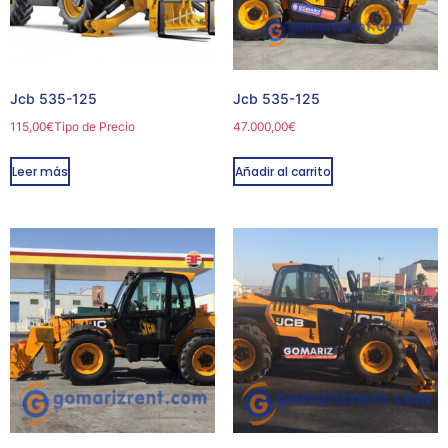
Jcb 535-125
Jcb 535-125
115,00
€
Tipo de Precio
47.000,00
€
Leer más
Añadir al carrito