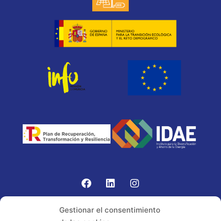
Gomariz Sistemas de Elevación ha participado en el
Gestionar el consentimiento
PROGRAMA TIC-16 con número expediente: