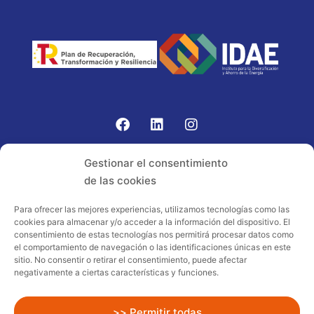
Gomariz Sistemas de Elevación ha participado en el
Gestionar el consentimiento
PROGRAMA TIC-16 con número expediente:
de las cookies
2021.08.CHTI.000264, 16.
Para ofrecer las mejores experiencias, utilizamos tecnologías como las
cookies para almacenar y/o acceder a la información del dispositivo. El
Proyecto acogido al programa de
consentimiento de estas tecnologías nos permitirá procesar datos como
incentivos ligados al autoconsumo y
el comportamiento de navegación o las identificaciones únicas en este
almacenamiento, con fuentes de energía
sitio. No consentir o retirar el consentimiento, puede afectar
negativamente a ciertas características y funciones.
renovables, así como a la implantación
de sistemas térmicos renovables al
sector residencial en el marco del Plan
>> Permitir todas