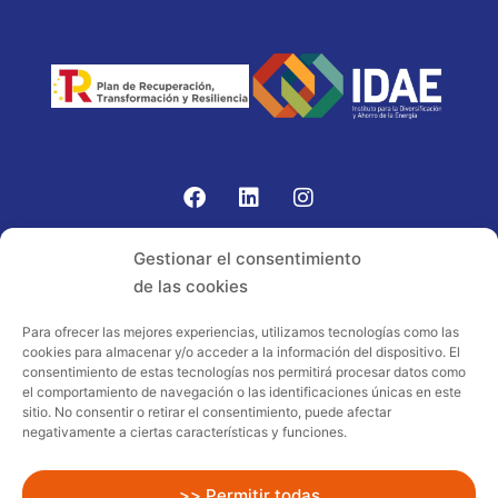
Gomariz Sistemas de Elevación ha participado en el
Gestionar el consentimiento
PROGRAMA TIC-16 con número expediente:
de las cookies
2021.08.CHTI.000264, 16.
Para ofrecer las mejores experiencias, utilizamos tecnologías como las
cookies para almacenar y/o acceder a la información del dispositivo. El
Proyecto acogido al programa de
consentimiento de estas tecnologías nos permitirá procesar datos como
incentivos ligados al autoconsumo y
el comportamiento de navegación o las identificaciones únicas en este
almacenamiento, con fuentes de energía
sitio. No consentir o retirar el consentimiento, puede afectar
negativamente a ciertas características y funciones.
renovables, así como a la implantación
de sistemas térmicos renovables al
sector residencial en el marco del Plan
>> Permitir todas