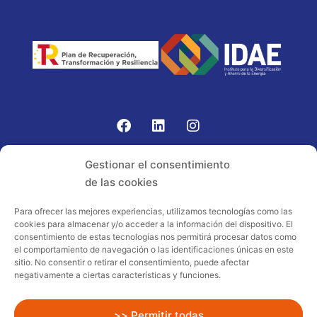
Gomariz Sistemas de Elevación ha participado en el
Gestionar el consentimiento
PROGRAMA TIC-16 con número expediente:
de las cookies
2021.08.CHTI.000264, 16.
Para ofrecer las mejores experiencias, utilizamos tecnologías como las
cookies para almacenar y/o acceder a la información del dispositivo. El
Proyecto acogido al programa de
consentimiento de estas tecnologías nos permitirá procesar datos como
incentivos ligados al autoconsumo y
el comportamiento de navegación o las identificaciones únicas en este
almacenamiento, con fuentes de energía
sitio. No consentir o retirar el consentimiento, puede afectar
negativamente a ciertas características y funciones.
renovables, así como a la implantación
de sistemas térmicos renovables al
sector residencial en el marco del Plan
>> Permitir todas