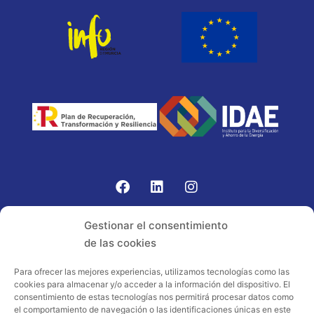
Gomariz Sistemas de Elevación ha participado en el
Gestionar el consentimiento
PROGRAMA TIC-16 con número expediente:
de las cookies
2021.08.CHTI.000264, 16.
Para ofrecer las mejores experiencias, utilizamos tecnologías como las
cookies para almacenar y/o acceder a la información del dispositivo. El
Proyecto acogido al programa de
consentimiento de estas tecnologías nos permitirá procesar datos como
incentivos ligados al autoconsumo y
el comportamiento de navegación o las identificaciones únicas en este