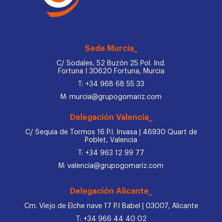
Sede Murcia_
C/ Sodales, 52 Buzón 25 Pol. Ind.
Fortuna I 30620 Fortuna, Murcia
T: +34 968 68 55 33
M: murcia@grupogomariz.com
Delegación Valencia_
C/ Sequia de Tormos 16 P.I. Invasa | 46930 Quart de
Poblet, Valencia
T: +34 963 12 99 77
M: valencia@grupogomariz.com
Delegación Alicante_
Cm. Viejo de Elche nave 17 P.I Babel | 03007, Alicante
T: +34 966 44 40 02