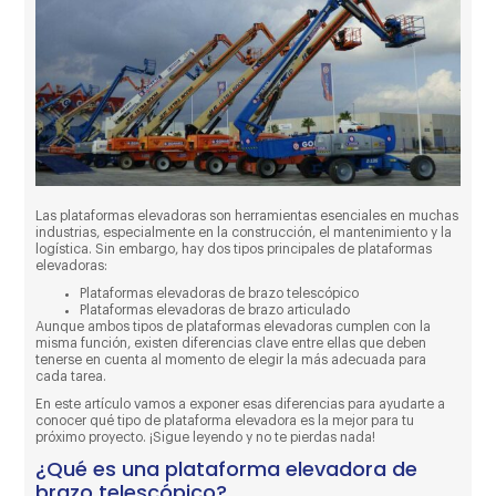
Las plataformas elevadoras son herramientas esenciales en muchas
industrias, especialmente en la construcción, el mantenimiento y la
logística. Sin embargo, hay dos tipos principales de plataformas
elevadoras:
Plataformas elevadoras de brazo telescópico
Plataformas elevadoras de brazo articulado
Aunque ambos tipos de plataformas elevadoras cumplen con la
misma función, existen diferencias clave entre ellas que deben
tenerse en cuenta al momento de elegir la más adecuada para
cada tarea.
En este artículo vamos a exponer esas diferencias para ayudarte a
conocer qué tipo de plataforma elevadora es la mejor para tu
próximo proyecto. ¡Sigue leyendo y no te pierdas nada!
¿Qué es una plataforma elevadora de
brazo telescópico?