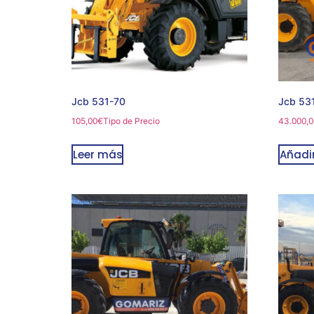
Jcb 531-70
Jcb 53
105,00
€
Tipo de Precio
43.000,0
Leer más
Añadir