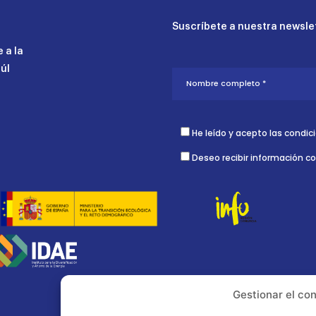
Suscríbete a nuestra newslet
 a la
aúl
He leído y acepto las condic
Deseo recibir información c
Gestionar el co