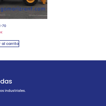
1-70
0
€
 al carrito
udas
s industriales.