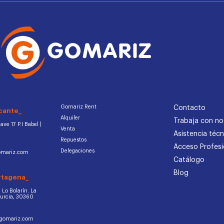
Gomariz Rent
Contacto
cante_
Alquiler
Trabaja con no
ve 17 P.I Babel |
Venta
Asistencia técn
Repuestos
Acceso Profesi
Delegaciones
omariz.com
Catálogo
Blog
rtagena_
d. Lo Bolarín. La
Murcia, 30360
ogomariz.com