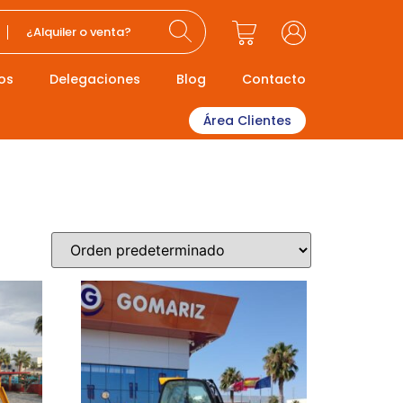
¿Alquiler o venta?
os
Delegaciones
Blog
Contacto
Área Clientes