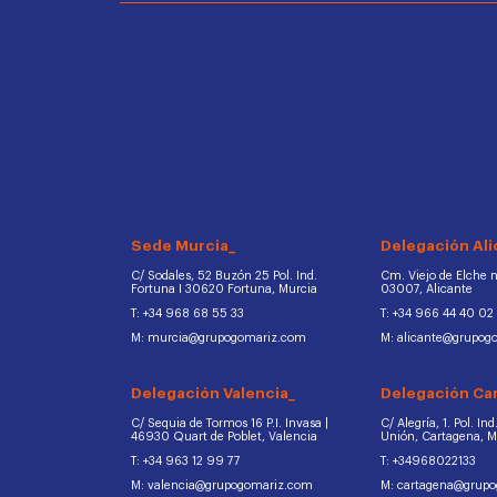
Sede Murcia_
Delegación Ali
C/ Sodales, 52 Buzón 25 Pol. Ind.
Cm. Viejo de Elche na
Fortuna I 30620 Fortuna, Murcia
03007, Alicante
T: +34 968 68 55 33
T: +34 966 44 40 02
M: murcia@grupogomariz.com
M: alicante@grupog
Delegación Valencia_
Delegación Ca
C/ Sequia de Tormos 16 P.I. Invasa |
C/ Alegría, 1. Pol. In
46930 Quart de Poblet, Valencia
Unión, Cartagena, 
T: +34 963 12 99 77
T: +34968022133
M: valencia@grupogomariz.com
M: cartagena@grup