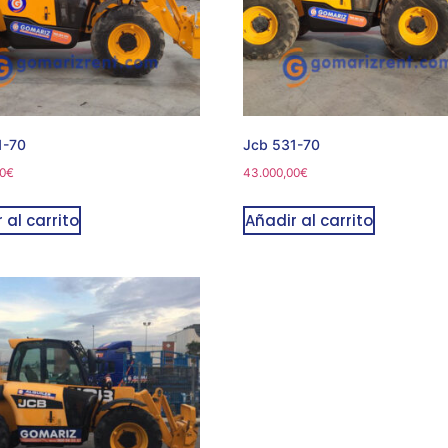
1-70
Jcb 531-70
0
€
43.000,00
€
 al carrito
Añadir al carrito