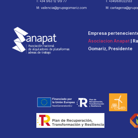
T: +34 963 12 99 77
T: +34968022133
M: valencia@grupogomariz.com
M: cartagena@grup
Empresa perteneciente
Asociacion Anapat
| R
Gomariz, Presidente