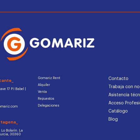
Gomariz Rent
Contacto
cante_
Alquiler
Trabaja con no
ve 17 P.I Babel |
Venta
Asistencia técn
Repuestos
Acceso Profesi
Delegaciones
omariz.com
Catálogo
Blog
rtagena_
d. Lo Bolarín. La
Murcia, 30360