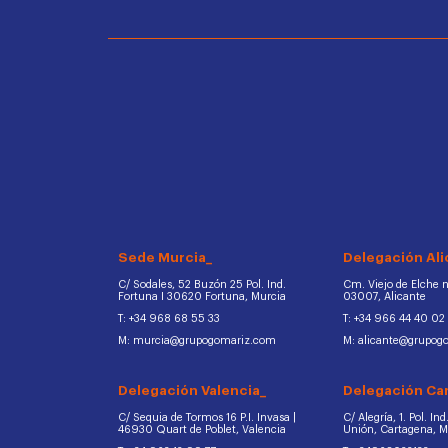
Sede Murcia_
Delegación Ali
C/ Sodales, 52 Buzón 25 Pol. Ind.
Cm. Viejo de Elche na
Fortuna I 30620 Fortuna, Murcia
03007, Alicante
T: +34 968 68 55 33
T: +34 966 44 40 02
M: murcia@grupogomariz.com
M: alicante@grupog
Delegación Valencia_
Delegación Ca
C/ Sequia de Tormos 16 P.I. Invasa |
C/ Alegría, 1. Pol. In
46930 Quart de Poblet, Valencia
Unión, Cartagena, 