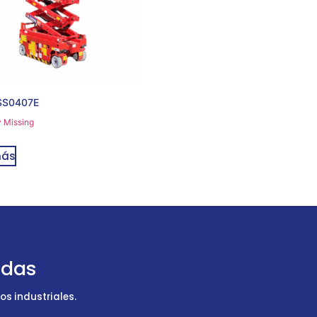
SS0407E
y Missing
más
udas
s industriales.