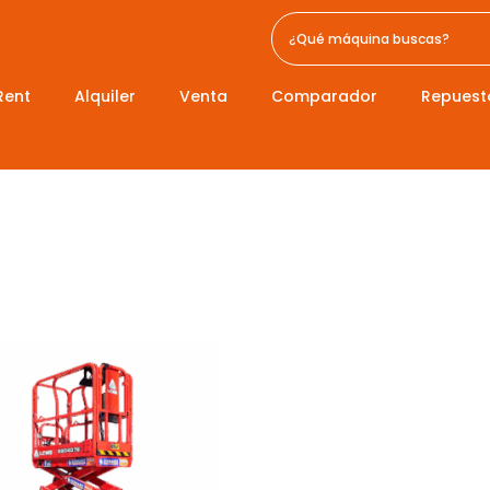
Rent
Alquiler
Venta
Comparador
Repuest