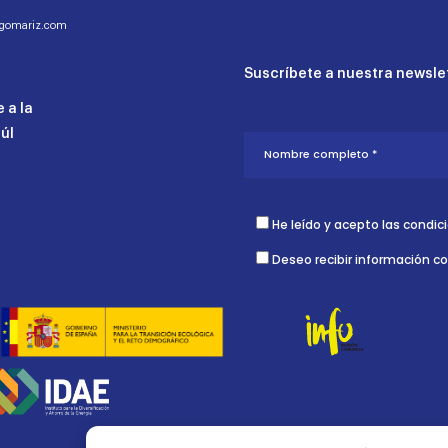
ogomariz.com
Suscríbete a nuestra newslet
 a la
aúl
He leído y acepto las condic
Deseo recibir información c