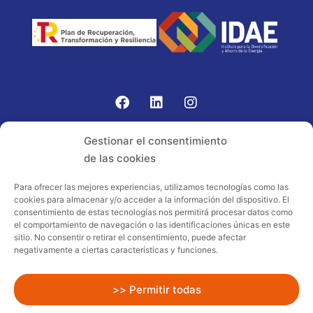
Gomariz Sistemas de Elevación ha participado en el
Gestionar el consentimiento
PROGRAMA TIC-16 con número expediente:
de las cookies
2021.08.CHTI.000264, 16.
Para ofrecer las mejores experiencias, utilizamos tecnologías como las
cookies para almacenar y/o acceder a la información del dispositivo. El
Proyecto acogido al programa de
consentimiento de estas tecnologías nos permitirá procesar datos como
incentivos ligados al autoconsumo y
el comportamiento de navegación o las identificaciones únicas en este
almacenamiento, con fuentes de energía
sitio. No consentir o retirar el consentimiento, puede afectar
negativamente a ciertas características y funciones.
renovables, así como a la implantación
de sistemas térmicos renovables al
sector residencial en el marco del Plan
>> Permitir todas
de Recuperación, Transformación y