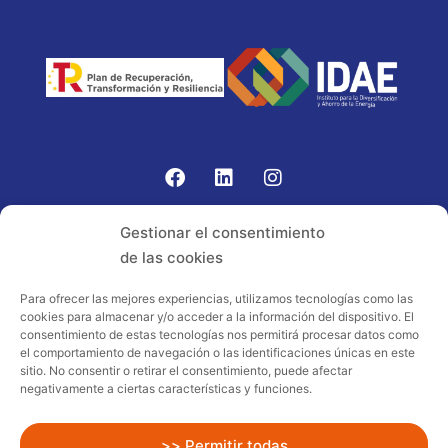
Gomariz Sistemas de Elevación ha participado en el
Gestionar el consentimiento
PROGRAMA TIC-16 con número expediente:
de las cookies
2021.08.CHTI.000264, 16.
Para ofrecer las mejores experiencias, utilizamos tecnologías como las
cookies para almacenar y/o acceder a la información del dispositivo. El
Proyecto acogido al programa de
consentimiento de estas tecnologías nos permitirá procesar datos como
incentivos ligados al autoconsumo y
el comportamiento de navegación o las identificaciones únicas en este
almacenamiento, con fuentes de energía
sitio. No consentir o retirar el consentimiento, puede afectar
negativamente a ciertas características y funciones.
renovables, así como a la implantación
de sistemas térmicos renovables al
sector residencial en el marco del Plan
>> Permitir todas