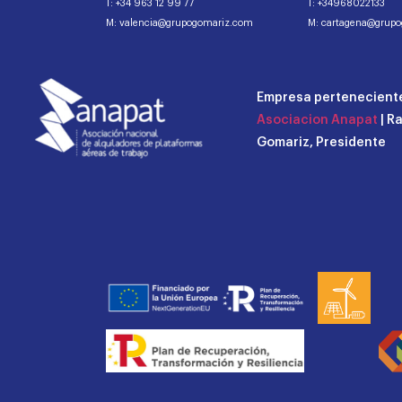
T: +34 963 12 99 77
T: +34968022133
M: valencia@grupogomariz.com
M: cartagena@grup
Empresa perteneciente
Asociacion Anapat
| R
Gomariz, Presidente