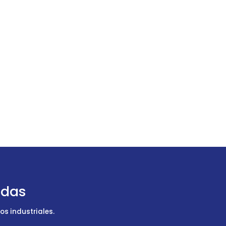
udas
s industriales.