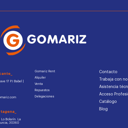
Gomariz Rent
Contacto
cante_
Alquiler
Trabaja con no
ve 17 P.I Babel |
Venta
Asistencia técn
Repuestos
Acceso Profesi
Delegaciones
omariz.com
Catálogo
Blog
rtagena_
d. Lo Bolarín. La
Murcia, 30360