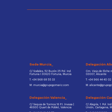
Sede Murcia_
Delegación Ali
C/ Sodales, 52 Buzón 25 Pol. Ind.
Cm. Viejo de Elche na
Fortuna I 30620 Fortuna, Murcia
03007, Alicante
T: +34 968 68 55 33
T: +34 966 44 40 02
M: murcia@grupogomariz.com
M: alicante@grupog
Delegación Valencia_
Delegación Ca
C/ Sequia de Tormos 16 P.I. Invasa |
C/ Alegría, 1. Pol. In
46930 Quart de Poblet, Valencia
Unión, Cartagena, 