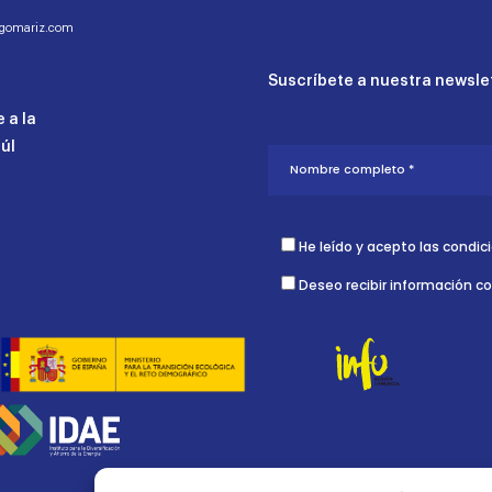
ogomariz.com
Suscríbete a nuestra newslet
 a la
aúl
He leído y acepto las condic
Deseo recibir información c