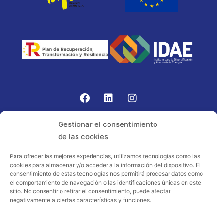
Gomariz Sistemas de Elevación ha participado en el
Gestionar el consentimiento
PROGRAMA TIC-16 con número expediente:
de las cookies
2021.08.CHTI.000264, 16.
Para ofrecer las mejores experiencias, utilizamos tecnologías como las
cookies para almacenar y/o acceder a la información del dispositivo. El
Proyecto acogido al programa de
consentimiento de estas tecnologías nos permitirá procesar datos como
incentivos ligados al autoconsumo y
el comportamiento de navegación o las identificaciones únicas en este
almacenamiento, con fuentes de energía
sitio. No consentir o retirar el consentimiento, puede afectar
negativamente a ciertas características y funciones.
renovables, así como a la implantación
de sistemas térmicos renovables al