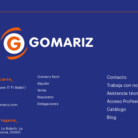
Gomariz Rent
Contacto
cante_
Alquiler
Trabaja con no
ve 17 P.I Babel |
Venta
Asistencia técn
Repuestos
Acceso Profesi
Delegaciones
omariz.com
Catálogo
Blog
rtagena_
d. Lo Bolarín. La
Murcia, 30360