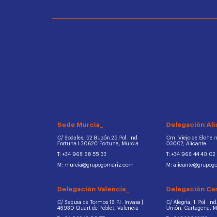
Sede Murcia_
Delegación Ali
C/ Sodales, 52 Buzón 25 Pol. Ind.
Cm. Viejo de Elche na
Fortuna I 30620 Fortuna, Murcia
03007, Alicante
T: +34 968 68 55 33
T: +34 966 44 40 02
M: murcia@grupogomariz.com
M: alicante@grupog
Delegación Valencia_
Delegación Ca
C/ Sequia de Tormos 16 P.I. Invasa |
C/ Alegría, 1. Pol. In
46930 Quart de Poblet, Valencia
Unión, Cartagena, 