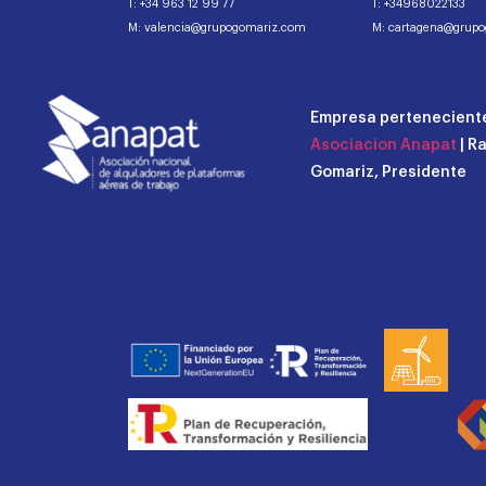
T: +34 963 12 99 77
T: +34968022133
M: valencia@grupogomariz.com
M: cartagena@grup
Empresa perteneciente
Asociacion Anapat
| R
Gomariz, Presidente