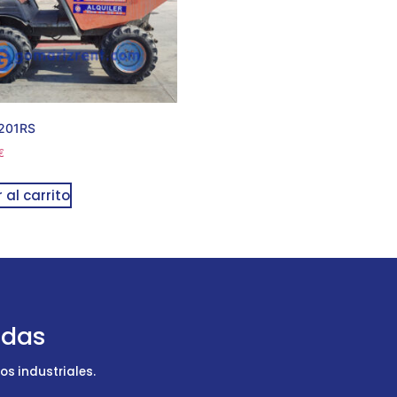
201RS
€
 al carrito
udas
s industriales.