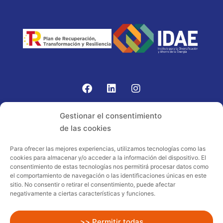
Gomariz Sistemas de Elevación ha participado en el
Gestionar el consentimiento
PROGRAMA TIC-16 con número expediente:
de las cookies
2021.08.CHTI.000264, 16.
Para ofrecer las mejores experiencias, utilizamos tecnologías como las
cookies para almacenar y/o acceder a la información del dispositivo. El
Proyecto acogido al programa de
consentimiento de estas tecnologías nos permitirá procesar datos como
incentivos ligados al autoconsumo y
el comportamiento de navegación o las identificaciones únicas en este
almacenamiento, con fuentes de energía
sitio. No consentir o retirar el consentimiento, puede afectar
negativamente a ciertas características y funciones.
renovables, así como a la implantación
de sistemas térmicos renovables al
sector residencial en el marco del Plan
>> Permitir todas