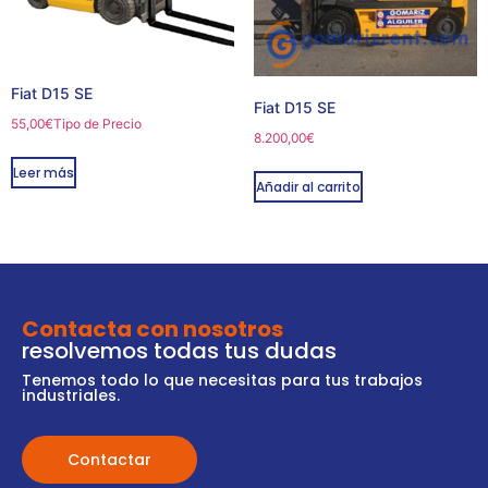
Fiat D15 SE
Fiat D15 SE
55,00
€
Tipo de Precio
8.200,00
€
Leer más
Añadir al carrito
Contacta con nosotros
resolvemos todas tus dudas
Tenemos todo lo que necesitas para tus trabajos
industriales.
Contactar