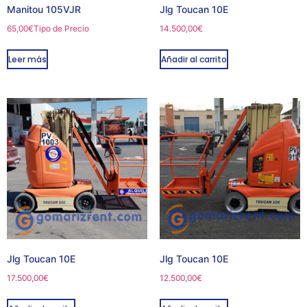
Manitou 105VJR
Jlg Toucan 10E
65,00
€
Tipo de Precio
14.500,00
€
Leer más
Añadir al carrito
Jlg Toucan 10E
Jlg Toucan 10E
17.500,00
€
12.500,00
€