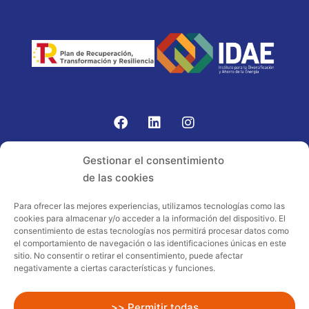
Gomariz Sistemas de Elevación ha participado en el
Gestionar el consentimiento
PROGRAMA TIC-16 con número expediente:
de las cookies
2021.08.CHTI.000264, 16.
Para ofrecer las mejores experiencias, utilizamos tecnologías como las
cookies para almacenar y/o acceder a la información del dispositivo. El
Proyecto acogido al programa de
consentimiento de estas tecnologías nos permitirá procesar datos como
incentivos ligados al autoconsumo y
el comportamiento de navegación o las identificaciones únicas en este
almacenamiento, con fuentes de energía
sitio. No consentir o retirar el consentimiento, puede afectar
negativamente a ciertas características y funciones.
renovables, así como a la implantación
de sistemas térmicos renovables al
sector residencial en el marco del Plan
>> Permitir todas