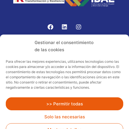
Gomariz Sistemas de Elevación ha participado en el
Gestionar el consentimiento
PROGRAMA TIC-16 con número expediente:
de las cookies
2021.08.CHTI.000264, 16.
Para ofrecer las mejores experiencias, utilizamos tecnologías como las
cookies para almacenar y/o acceder a la información del dispositivo. El
Proyecto acogido al programa de
consentimiento de estas tecnologías nos permitirá procesar datos como
incentivos ligados al autoconsumo y
el comportamiento de navegación o las identificaciones únicas en este
almacenamiento, con fuentes de energía
sitio. No consentir o retirar el consentimiento, puede afectar
negativamente a ciertas características y funciones.
renovables, así como a la implantación
de sistemas térmicos renovables al
sector residencial en el marco del Plan
>> Permitir todas
de Recuperación, Transformación y
Solo las necesarias
Resiliencia, financiado por la Unión
Europea – NextGenerationEU