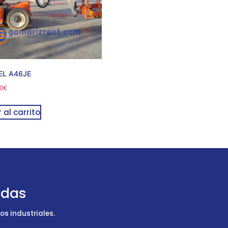
EL A46JE
0
€
 al carrito
udas
s industriales.