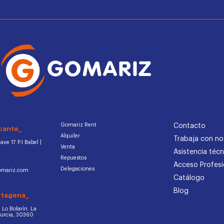
Gomariz Rent
Contacto
cante_
Alquiler
Trabaja con no
ve 17 P.I Babel |
Venta
Asistencia técn
Repuestos
Acceso Profesi
Delegaciones
omariz.com
Catálogo
Blog
rtagena_
d. Lo Bolarín. La
Murcia, 30360