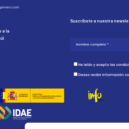
ogomariz.com
Suscríbete a nuestra newslet
 a la
aúl
He leído y acepto las condic
Deseo recibir información c