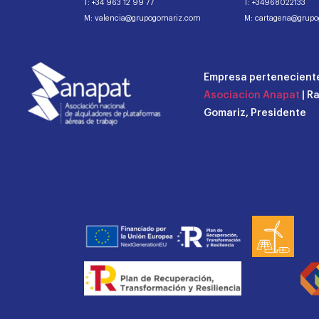
T: +34 963 12 99 77
T: +34968022133
M: valencia@grupogomariz.com
M: cartagena@grup
Empresa perteneciente
Asociacion Anapat
| R
Gomariz, Presidente