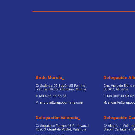
Sede Murcia_
Delegación Ali
C/ Sodales, 52 Buzón 25 Pol. Ind.
Cm. Viejo de Elche na
Fortuna I 30620 Fortuna, Murcia
03007, Alicante
T: +34 968 68 55 33
T: +34 966 44 40 02
M: murcia@grupogomariz.com
M: alicante@grupog
Delegación Valencia_
Delegación Ca
C/ Sequia de Tormos 16 P.I. Invasa |
C/ Alegría, 1. Pol. In
46930 Quart de Poblet, Valencia
Unión, Cartagena, 