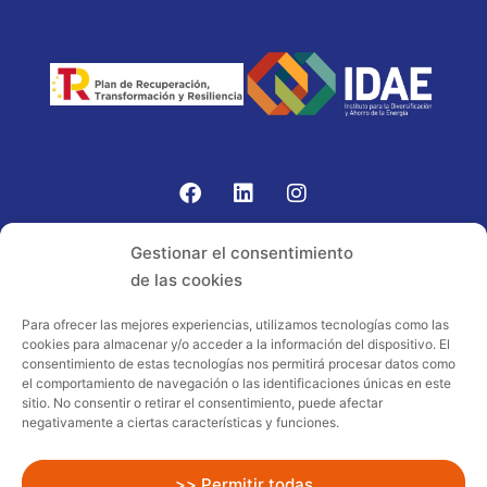
Gomariz Sistemas de Elevación ha participado en el
Gestionar el consentimiento
PROGRAMA TIC-16 con número expediente:
de las cookies
2021.08.CHTI.000264, 16.
Para ofrecer las mejores experiencias, utilizamos tecnologías como las
cookies para almacenar y/o acceder a la información del dispositivo. El
Proyecto acogido al programa de
consentimiento de estas tecnologías nos permitirá procesar datos como
incentivos ligados al autoconsumo y
el comportamiento de navegación o las identificaciones únicas en este
almacenamiento, con fuentes de energía
sitio. No consentir o retirar el consentimiento, puede afectar
negativamente a ciertas características y funciones.
renovables, así como a la implantación
de sistemas térmicos renovables al
sector residencial en el marco del Plan
>> Permitir todas