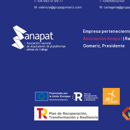
T: +34 963 12 99 77
T: +34968022133
M: valencia@grupogomariz.com
M: cartagena@grup
Empresa perteneciente
Asociacion Anapat
| R
Gomariz, Presidente