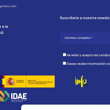
ogomariz.com
Suscríbete a nuestra newslet
 a la
aúl
He leído y acepto las condic
Deseo recibir información c