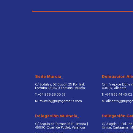
Sede Murcia_
Delegación Ali
C/ Sodales, 52 Buzón 25 Pol. Ind.
Cm. Viejo de Elche na
Fortuna I 30620 Fortuna, Murcia
03007, Alicante
T: +34 968 68 55 33
T: +34 966 44 40 02
M: murcia@grupogomariz.com
M: alicante@grupog
Delegación Valencia_
Delegación Ca
C/ Sequia de Tormos 16 P.I. Invasa |
C/ Alegría, 1. Pol. In
46930 Quart de Poblet, Valencia
Unión, Cartagena, 