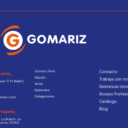
Gomariz Rent
Contacto
cante_
Alquiler
Trabaja con no
ve 17 P.I Babel |
Venta
Asistencia técn
Repuestos
Acceso Profesi
Delegaciones
omariz.com
Catálogo
Blog
rtagena_
d. Lo Bolarín. La
Murcia, 30360