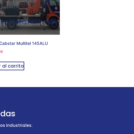
Cabstar Multitel 145ALU
0
€
 al carrito
udas
s industriales.