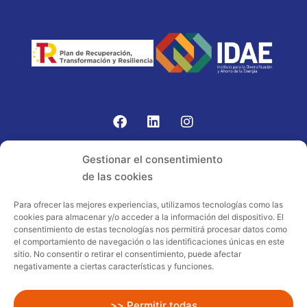
Gomariz Sistemas de Elevación ha participado en el
Gestionar el consentimiento
PROGRAMA TIC-16 con número expediente:
de las cookies
2021.08.CHTI.000264, 16.
Para ofrecer las mejores experiencias, utilizamos tecnologías como las
cookies para almacenar y/o acceder a la información del dispositivo. El
Proyecto acogido al programa de
consentimiento de estas tecnologías nos permitirá procesar datos como
incentivos ligados al autoconsumo y
el comportamiento de navegación o las identificaciones únicas en este
almacenamiento, con fuentes de energía
sitio. No consentir o retirar el consentimiento, puede afectar
negativamente a ciertas características y funciones.
renovables, así como a la implantación
de sistemas térmicos renovables al
sector residencial en el marco del Plan
>> Permitir todas