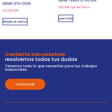
Genie TEREX GTH2506
GENIE GTH 2506
105,00
€
Tipo de Precio
34.000,00
€
Leer más
Añadir al carrito
Contacta con nosotros
resolvemos todas tus dudas
Tenemos todo lo que necesitas para tus trabajos
industriales.
Contactar