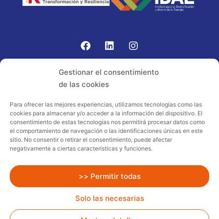
Gomariz Sistemas de Elevación ha participado en el
Gestionar el consentimiento
PROGRAMA TIC-16 con número expediente:
de las cookies
2021.08.CHTI.000264, 16.
Para ofrecer las mejores experiencias, utilizamos tecnologías como las
cookies para almacenar y/o acceder a la información del dispositivo. El
Proyecto acogido al programa de
consentimiento de estas tecnologías nos permitirá procesar datos como
incentivos ligados al autoconsumo y
el comportamiento de navegación o las identificaciones únicas en este
almacenamiento, con fuentes de energía
sitio. No consentir o retirar el consentimiento, puede afectar
negativamente a ciertas características y funciones.
renovables, así como a la implantación
de sistemas térmicos renovables al
sector residencial en el marco del Plan
>> Permitir todas
de Recuperación, Transformación y
Solo las necesarias
Resiliencia, financiado por la Unión
Europea – NextGenerationEU