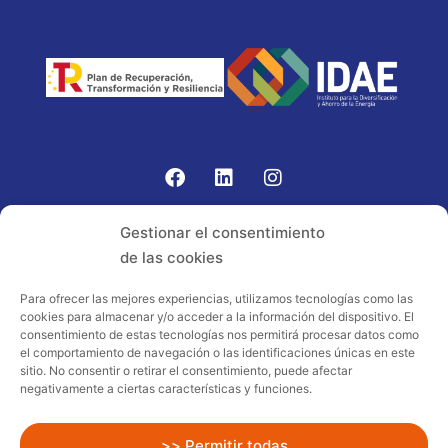
Gomariz Sistemas de Elevación ha participado en el
Gestionar el consentimiento
PROGRAMA TIC-16 con número expediente:
de las cookies
2021.08.CHTI.000264, 16.
Para ofrecer las mejores experiencias, utilizamos tecnologías como las
cookies para almacenar y/o acceder a la información del dispositivo. El
Proyecto acogido al programa de
consentimiento de estas tecnologías nos permitirá procesar datos como
incentivos ligados al autoconsumo y
el comportamiento de navegación o las identificaciones únicas en este
almacenamiento, con fuentes de energía
sitio. No consentir o retirar el consentimiento, puede afectar
negativamente a ciertas características y funciones.
renovables, así como a la implantación
de sistemas térmicos renovables al
sector residencial en el marco del Plan
>> Permitir todas