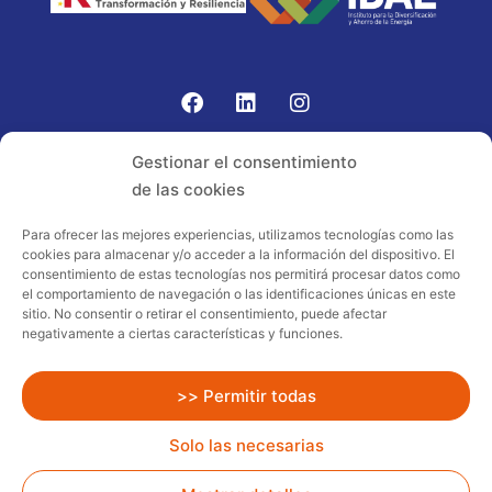
Gomariz Sistemas de Elevación ha participado en el
Gestionar el consentimiento
PROGRAMA TIC-16 con número expediente:
de las cookies
2021.08.CHTI.000264, 16.
Para ofrecer las mejores experiencias, utilizamos tecnologías como las
cookies para almacenar y/o acceder a la información del dispositivo. El
Proyecto acogido al programa de
consentimiento de estas tecnologías nos permitirá procesar datos como
incentivos ligados al autoconsumo y
el comportamiento de navegación o las identificaciones únicas en este
almacenamiento, con fuentes de energía
sitio. No consentir o retirar el consentimiento, puede afectar
negativamente a ciertas características y funciones.
renovables, así como a la implantación
de sistemas térmicos renovables al
sector residencial en el marco del Plan
>> Permitir todas
de Recuperación, Transformación y
Solo las necesarias
Resiliencia, financiado por la Unión
Europea – NextGenerationEU