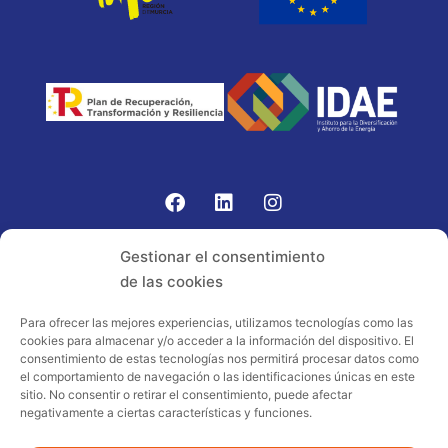
Gomariz Sistemas de Elevación ha participado en el
Gestionar el consentimiento
PROGRAMA TIC-16 con número expediente:
de las cookies
2021.08.CHTI.000264, 16.
Para ofrecer las mejores experiencias, utilizamos tecnologías como las
cookies para almacenar y/o acceder a la información del dispositivo. El
Proyecto acogido al programa de
consentimiento de estas tecnologías nos permitirá procesar datos como
incentivos ligados al autoconsumo y
el comportamiento de navegación o las identificaciones únicas en este
almacenamiento, con fuentes de energía
sitio. No consentir o retirar el consentimiento, puede afectar
negativamente a ciertas características y funciones.
renovables, así como a la implantación
de sistemas térmicos renovables al