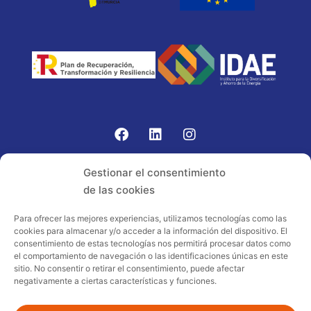
Gomariz Sistemas de Elevación ha participado en el
Gestionar el consentimiento
PROGRAMA TIC-16 con número expediente:
de las cookies
2021.08.CHTI.000264, 16.
Para ofrecer las mejores experiencias, utilizamos tecnologías como las
cookies para almacenar y/o acceder a la información del dispositivo. El
Proyecto acogido al programa de
consentimiento de estas tecnologías nos permitirá procesar datos como
incentivos ligados al autoconsumo y
el comportamiento de navegación o las identificaciones únicas en este
almacenamiento, con fuentes de energía
sitio. No consentir o retirar el consentimiento, puede afectar
negativamente a ciertas características y funciones.
renovables, así como a la implantación
de sistemas térmicos renovables al