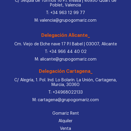
C/ Sequia de Tormos 16 P.I. Invasa | 46930 Quart de
Poblet, Valencia
T: +34 963 12 99 77
M: valencia@grupogomariz.com
Delegación Alicante_
Cm. Viejo de Elche nave 17 P.I Babel | 03007, Alicante
T: +34 966 44 40 02
M: alicante@grupogomariz.com
Delegación Cartagena_
C/ Alegría, 1. Pol. Ind. Lo Bolarín. La Unión, Cartagena,
Murcia, 30360
T: +34968022133
M: cartagena@grupogomariz.com
Gomariz Rent
Alquiler
Venta