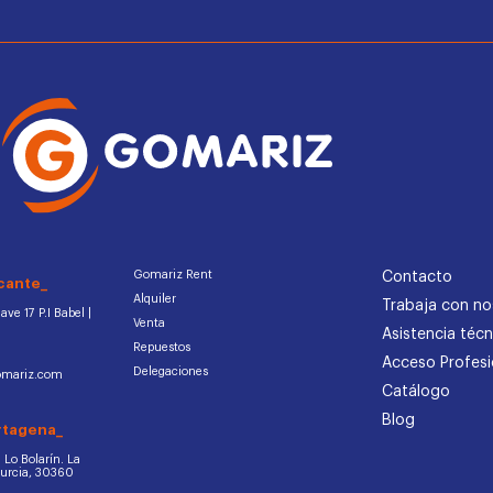
Gomariz Rent
Contacto
cante_
Alquiler
Trabaja con no
ve 17 P.I Babel |
Venta
Asistencia técn
Repuestos
Acceso Profesi
Delegaciones
omariz.com
Catálogo
Blog
rtagena_
d. Lo Bolarín. La
Murcia, 30360