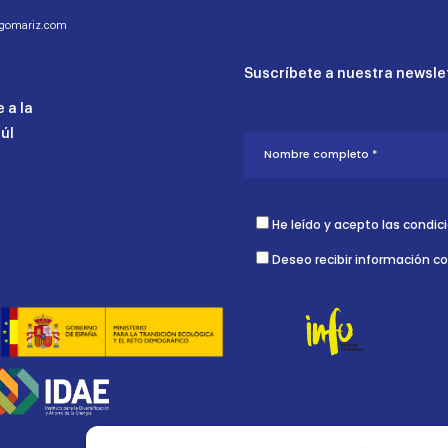
ogomariz.com
Suscríbete a nuestra newslet
 a la
aúl
He leído y acepto las condic
Deseo recibir información c