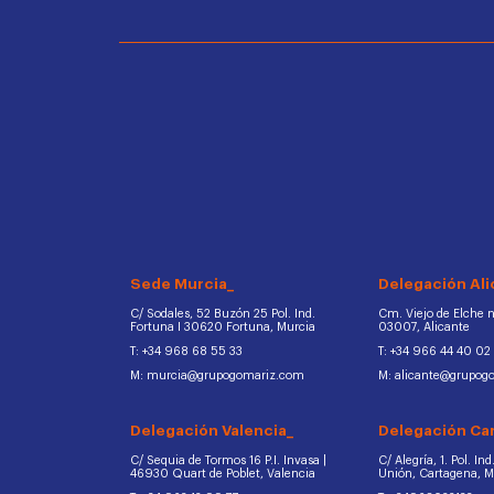
Sede Murcia_
Delegación Ali
C/ Sodales, 52 Buzón 25 Pol. Ind.
Cm. Viejo de Elche na
Fortuna I 30620 Fortuna, Murcia
03007, Alicante
T: +34 968 68 55 33
T: +34 966 44 40 02
M: murcia@grupogomariz.com
M: alicante@grupog
Delegación Valencia_
Delegación Ca
C/ Sequia de Tormos 16 P.I. Invasa |
C/ Alegría, 1. Pol. In
46930 Quart de Poblet, Valencia
Unión, Cartagena, 