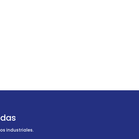
udas
s industriales.