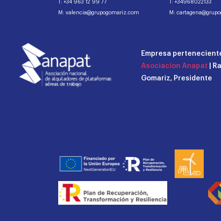
T: +34 963 12 99 77
T: +34968022133
M: valencia@grupogomariz.com
M: cartagena@grup
Empresa perteneciente
Asociacion Anapat
| R
Gomariz, Presidente