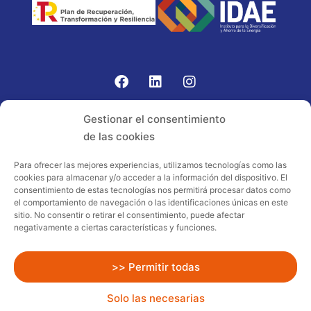
Gomariz Sistemas de Elevación ha participado en el
Gestionar el consentimiento
PROGRAMA TIC-16 con número expediente:
de las cookies
2021.08.CHTI.000264, 16.
Para ofrecer las mejores experiencias, utilizamos tecnologías como las
cookies para almacenar y/o acceder a la información del dispositivo. El
Proyecto acogido al programa de
consentimiento de estas tecnologías nos permitirá procesar datos como
incentivos ligados al autoconsumo y
el comportamiento de navegación o las identificaciones únicas en este
almacenamiento, con fuentes de energía
sitio. No consentir o retirar el consentimiento, puede afectar
negativamente a ciertas características y funciones.
renovables, así como a la implantación
de sistemas térmicos renovables al
sector residencial en el marco del Plan
>> Permitir todas
de Recuperación, Transformación y
Solo las necesarias
Resiliencia, financiado por la Unión