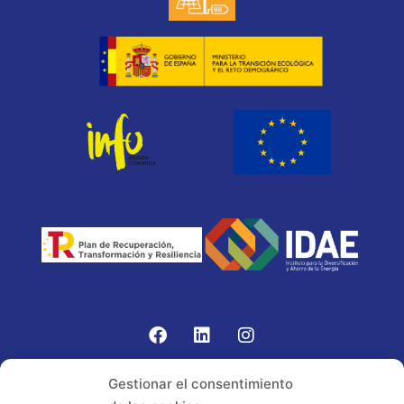
Gomariz Sistemas de Elevación ha participado en el
Gestionar el consentimiento
PROGRAMA TIC-16 con número expediente: